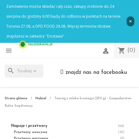

shopping_cart

(0)
search
znajdź nas na facebooku
Strona główna
Nabiał
Twaróg z mleka krowiego (250 g) - Gospodarstwo
Rolne Swędrowscy
Napoje i przetwory
(66)
Przetwory owocowe
(45)
Przetwory warzywne
(11)