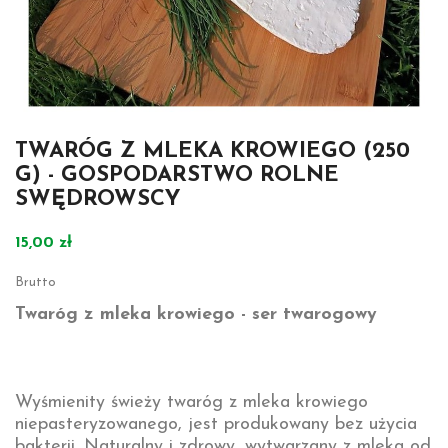
TWARÓG Z MLEKA KROWIEGO (250
G) - GOSPODARSTWO ROLNE
SWĘDROWSCY
15,00 zł
Brutto
Twaróg z mleka krowiego - ser twarogowy
Wyśmienity świeży twaróg z mleka krowiego
niepasteryzowanego, jest produkowany bez użycia
bakterii. Naturalny i zdrowy, wytwarzany z mleka od