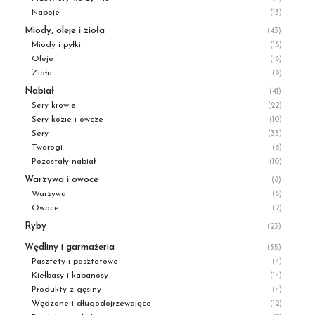
Napoje
(13)
Miody, oleje i zioła
(43)
Miody i pyłki
(18)
Oleje
(16)
Zioła
(9)
Nabiał
(41)
Sery krowie
(22)
Sery kozie i owcze
(10)
Sery
(33)
Twarogi
(6)
Pozostały nabiał
(10)
Warzywa i owoce
(8)
Warzywa
(8)
Owoce
(2)
Ryby
(23)
Wędliny i garmażeria
(35)
Pasztety i pasztetowe
(4)
Kiełbasy i kabanosy
(14)
Produkty z gęsiny
(4)
Wędzone i długodojrzewające
(12)