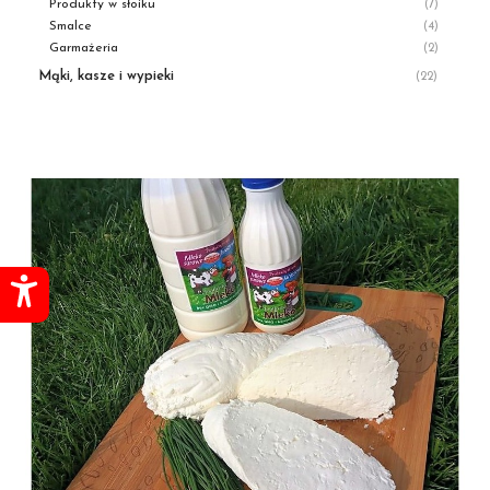
Produkty w słoiku
(7)
Smalce
(4)
Garmażeria
(2)
Mąki, kasze i wypieki
(22)