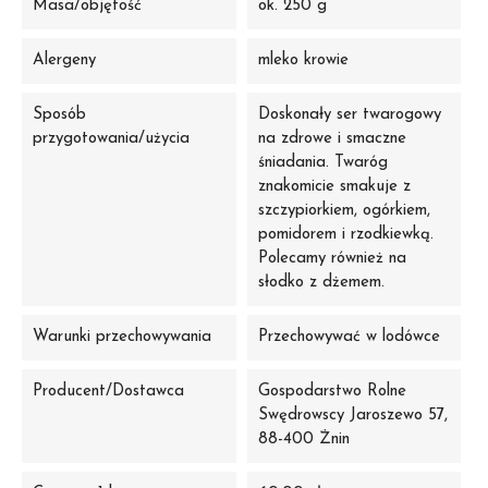
Masa/objętość
ok. 250 g
Alergeny
mleko krowie
Sposób
Doskonały ser twarogowy
przygotowania/użycia
na zdrowe i smaczne
śniadania. Twaróg
znakomicie smakuje z
szczypiorkiem, ogórkiem,
pomidorem i rzodkiewką.
Polecamy również na
słodko z dżemem.
Warunki przechowywania
Przechowywać w lodówce
Producent/Dostawca
Gospodarstwo Rolne
Swędrowscy Jaroszewo 57,
88-400 Żnin