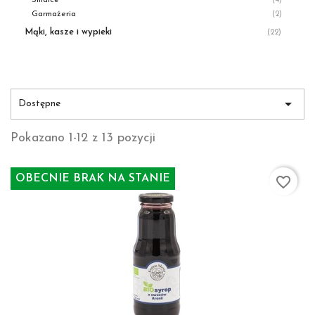
Smalce
(4)
Garmażeria
(2)
Mąki, kasze i wypieki
(22)

Dostępne
Pokazano 1-12 z 13 pozycji
OBECNIE BRAK NA STANIE
favorite_border