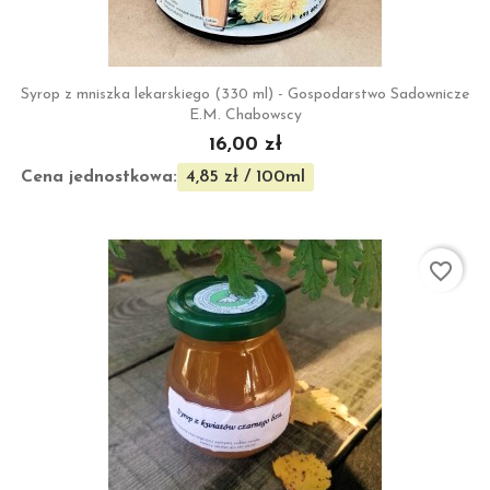
Syrop z mniszka lekarskiego (330 ml) - Gospodarstwo Sadownicze
E.M. Chabowscy
16,00 zł
Cena jednostkowa:
4,85 zł / 100ml
favorite_border