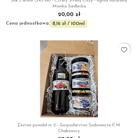
Sok z aronii (245 ml) - Cztery Strony Ciszy - ogród naturalny
Monika Siedlecka
20,00 zł
Cena jednostkowa:
8,16 zł / 100ml
favorite_border
Zestaw powideł nr 2 - Gospodarstwo Sadownicze E.M.
Chabowscy