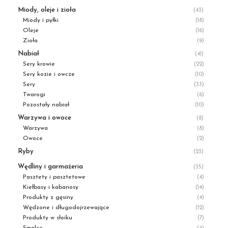
Miody, oleje i zioła
(43)
Miody i pyłki
(18)
Oleje
(16)
Zioła
(9)
Nabiał
(41)
Sery krowie
(22)
Sery kozie i owcze
(10)
Sery
(33)
Twarogi
(6)
Pozostały nabiał
(10)
Warzywa i owoce
(8)
Warzywa
(8)
Owoce
(2)
Ryby
(23)
Wędliny i garmażeria
(35)
Pasztety i pasztetowe
(4)
Kiełbasy i kabanosy
(14)
Produkty z gęsiny
(4)
Wędzone i długodojrzewające
(12)
Produkty w słoiku
(7)