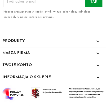
Możesz zrezygnować w każdej chwili. W tym celu należy odnaleźć
szczegóły w naszej informacji prawnej.

PRODUKTY

NASZA FIRMA

TWOJE KONTO
keyboard_arrow_down
INFORMACJA O SKLEPIE