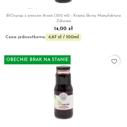
BIOsyrop z owoców Aronii (300 ml) - Kraina Skrwy Manufaktura
Zdrowia
14,00 zł
Cena jednostkowa:
4,67 zł / 100ml
OBECNIE BRAK NA STANIE
favorite_border