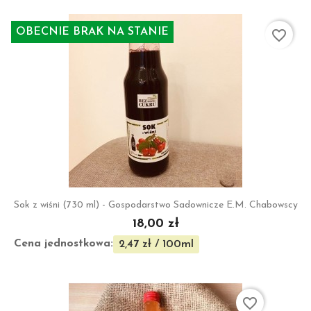
OBECNIE BRAK NA STANIE
favorite_border
Sok z wiśni (730 ml) - Gospodarstwo Sadownicze E.M. Chabowscy
18,00 zł
Cena jednostkowa:
2,47 zł / 100ml
favorite_border