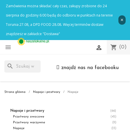

shopping_cart

(0)
search
znajdź nas na facebooku
Strona główna
Napoje i przetwory
Napoje
Napoje i przetwory
(66)
Przetwory owocowe
(45)
Przetwory warzywne
(11)
Napoje
(13)