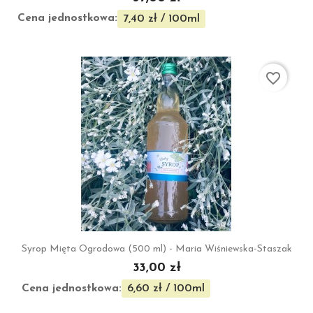
Cena jednostkowa:
7,40 zł / 100ml
favorite_border
Syrop Mięta Ogrodowa (500 ml) - Maria Wiśniewska-Staszak
33,00 zł
Cena jednostkowa:
6,60 zł / 100ml