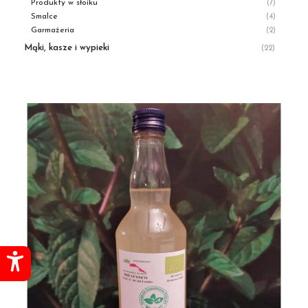
Produkty w słoiku
(7)
Smalce
(4)
Garmażeria
(2)
Mąki, kasze i wypieki
(22)