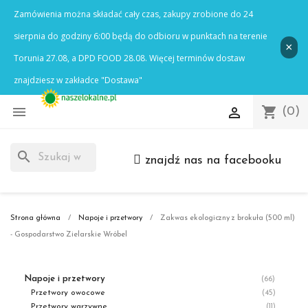

shopping_cart

(0)
search
znajdź nas na facebooku
Strona główna
Napoje i przetwory
Zakwas ekologiczny z brokuła (500 ml)
- Gospodarstwo Zielarskie Wróbel
Napoje i przetwory
(66)
Przetwory owocowe
(45)
Przetwory warzywne
(11)