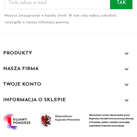
Możesz zrezygnować w każdej chwili. W tym celu należy odnaleźć
szczegóły w naszej informacji prawnej.

PRODUKTY

NASZA FIRMA

TWOJE KONTO
keyboard_arrow_down
INFORMACJA O SKLEPIE