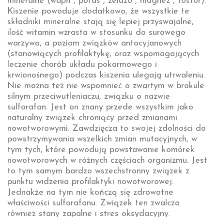
mineralne (wapń , potas , żelazo , magnez , fosfor).
Kiszenie powoduje dodatkowo, że wszystkie te
składniki mineralne stają się lepiej przyswajalne,
ilość witamin wzrasta w stosunku do surowego
warzywa, a poziom związków antocyjanowych
(stanowiących profilaktykę, oraz wspomagających
leczenie chorób układu pokarmowego i
krwionośnego) podczas kiszenia ulegają utrwaleniu.
Nie można też nie wspomnieć o zwartym w brokule
silnym przeciwutleniaczu, związku o nazwie
sulforafan. Jest on znany przede wszystkim jako
naturalny związek chroniący przed zmianami
nowotworowymi. Zawdzięcza to swojej zdolności do
powstrzymywania wszelkich zmian mutacyjnych, w
tym tych, które powodują powstawanie komórek
nowotworowych w różnych częściach organizmu. Jest
to tym samym bardzo wszechstronny związek z
punktu widzenia profilaktyki nowotworowej.
Jednakże na tym nie kończą się zdrowotne
właściwości sulforafanu. Związek ten zwalcza
również stany zapalne i stres oksydacyjny.