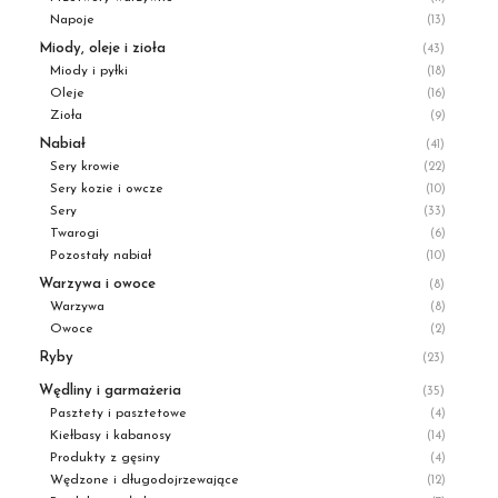
Napoje
(13)
Miody, oleje i zioła
(43)
Miody i pyłki
(18)
Oleje
(16)
Zioła
(9)
Nabiał
(41)
Sery krowie
(22)
Sery kozie i owcze
(10)
Sery
(33)
Twarogi
(6)
Pozostały nabiał
(10)
Warzywa i owoce
(8)
Warzywa
(8)
Owoce
(2)
Ryby
(23)
Wędliny i garmażeria
(35)
Pasztety i pasztetowe
(4)
Kiełbasy i kabanosy
(14)
Produkty z gęsiny
(4)
Wędzone i długodojrzewające
(12)