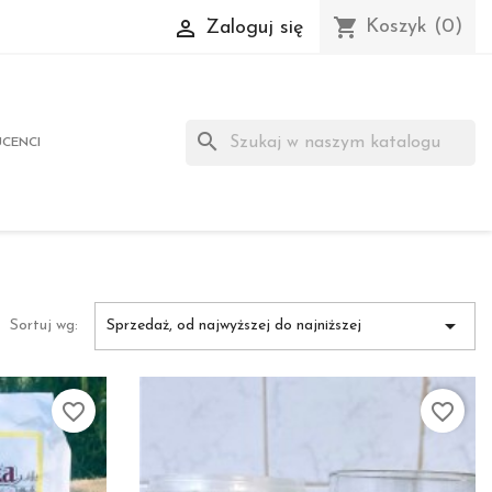
shopping_cart

Koszyk
(0)
Zaloguj się
search
CENCI

Sortuj wg:
Sprzedaż, od najwyższej do najniższej
favorite_border
favorite_border