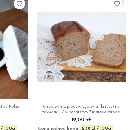
favorite_border
favorite_border

ąd
Szybki podgląd
stwo Rolne
Chleb żytni z pradawnego żyta (krzycy) na
zakwasie - Gospodarstwo Zielarskie Wróbel
19,00 zł
Cena jednostkowa:
 / 100g
2,38 zł / 100g