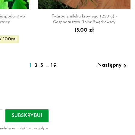

ąd
Szybki podgląd
Gospodarstwo
Twaróg z mleka krowiego (250 g) -
owscy
Gospodarstwo Rolne Swędrowscy
15,00 zł
 / 100ml

1
Następny
2
3
…
19
 należy odnaleźć szczegóły w