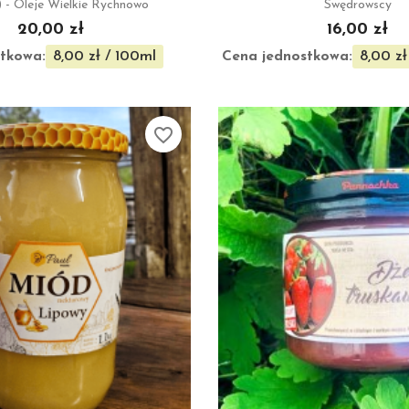
) - Oleje Wielkie Rychnowo
Swędrowscy
20,00 zł
16,00 zł
tkowa:
Cena jednostkowa:
8,00 zł / 100ml
8,00 zł
favorite_border