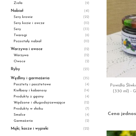
Zioła
(9)
Nabiał
(41)
Sery krowie
(22)
Sery kozie i owcze
(10)
Sery
(33)
Twarogi
(6)
Pozostały nabiał
(10)
Warzywa i owoce
(12)
Warzywa
(12)
Owoce
(2)
Ryby
(23)
Wędliny i garmażeria
(35)
Pasztety i pasztetowe
(4)
Powidła Śliw
Kiełbasy i kabanosy
(330 ml) - 
(14)
Produkty z gęsiny
(4)
Wędzone i długodojrzewające
(12)
Produkty w słoiku
(7)
Cena jednos
Smalce
(4)
Garmażeria
(2)
Mąki, kasze i wypieki
(22)