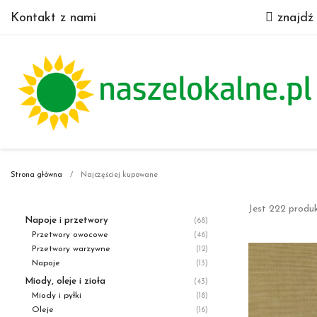
Kontakt z nami
znajdź
Strona główna
Najczęściej kupowane
Jest 222 produ
Napoje i przetwory
(68)
Przetwory owocowe
(46)
Przetwory warzywne
(12)
Napoje
(13)
Miody, oleje i zioła
(43)
Miody i pyłki
(18)
Oleje
(16)