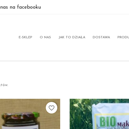
 nas na facebooku
E-SKLEP
O NAS
JAK TO DZIAŁA
DOSTAWA
PRODU
któw.
favorite_border