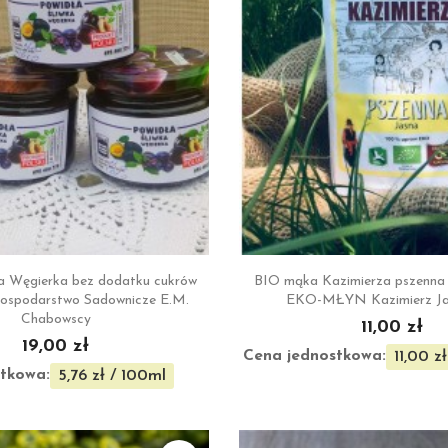


Szybki podgląd
Szybki podgl
ka Węgierka bez dodatku cukrów
BIO mąka Kazimierza pszenna j
Gospodarstwo Sadownicze E.M.
EKO-MŁYN Kazimierz Ja
Chabowscy
11,00 zł
19,00 zł
Cena jednostkowa:
11,00 zł
tkowa:
5,76 zł / 100ml