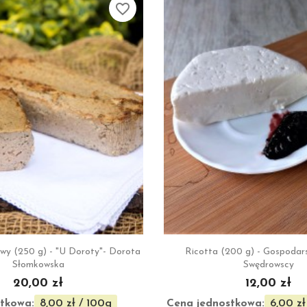
favorite_border


Szybki podgląd
Szybki podgl
wy (250 g) - "U Doroty"- Dorota
Ricotta (200 g) - Gospodar
Słomkowska
Swędrowscy
20,00 zł
12,00 zł
tkowa:
Cena jednostkowa:
8,00 zł / 100g
6,00 zł