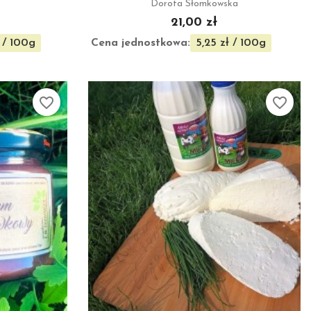
Dorota Słomkowska
21,00 zł
Cena jednostkowa:
 / 100g
5,25 zł / 100g
favorite_border
favorite_border