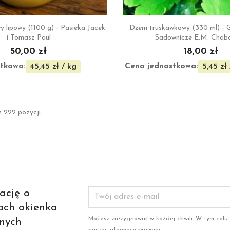


Szybki podgląd
Szybki podgl
 lipowy (1100 g) - Pasieka Jacek
Dżem truskawkowy (330 ml) - 
i Tomasz Paul
Sadownicze E.M. Chab
50,00 zł
18,00 zł
tkowa:
Cena jednostkowa:
45,45 zł / kg
5,45 zł
z 222 pozycji
ację o
ach okienka
Możesz zrezygnować w każdej chwili. W tym celu
nych
naszej informacji prawnej.