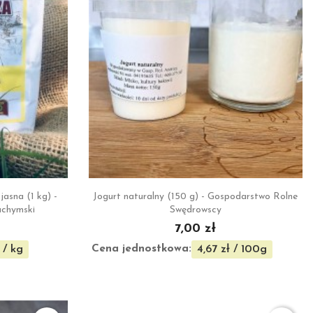

ąd
Szybki podgląd
asna (1 kg) -
Jogurt naturalny (150 g) - Gospodarstwo Rolne
chymski
Swędrowscy
7,00 zł
Cena jednostkowa:
 / kg
4,67 zł / 100g