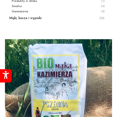
Produkty w słoiku
(7)
Smalce
(4)
Garmażeria
(2)
Mąki, kasze i wypieki
(22)