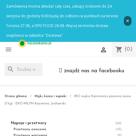

shopping_cart

(0)
search
znajdź nas na facebooku
Strona główna
Mąki, kasze i wypieki
BIO mąka Kazimierza pszenna jasna
(1 kg) - EKO-MŁYN Kazimierz Jachymski
Napoje i przetwory
(66)
Przetwory owocowe
(45)
Przetwory warzywne
(11)