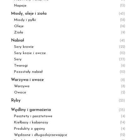
Napoje
(13)
Miody, oleje i zioła
(43)
Miody i pyłki
(18)
Oleje
(16)
Zioła
(9)
Nabiał
(41)
Sery krowie
(22)
Sery kozie i owcze
(10)
Sery
(33)
Twarogi
(6)
Pozostały nabiał
(10)
Warzywa i owoce
(8)
Warzywa
(8)
Owoce
(2)
Ryby
(23)
Wędliny i garmażeria
(35)
Pasztety i pasztetowe
(4)
Kiełbasy i kabanosy
(14)
Produkty z gęsiny
(4)
Wędzone i długodojrzewające
(12)