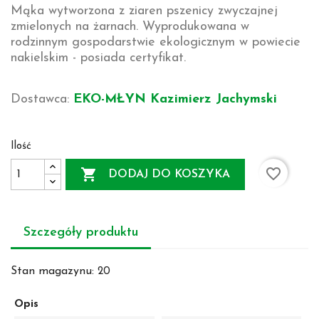
Mąka wytworzona z ziaren pszenicy zwyczajnej
zmielonych na żarnach. Wyprodukowana w
rodzinnym gospodarstwie ekologicznym w powiecie
nakielskim - posiada certyfikat.
Dostawca:
EKO-MŁYN Kazimierz Jachymski
Ilość
favorite_border

DODAJ DO KOSZYKA
Szczegóły produktu
Stan magazynu:
20
Opis