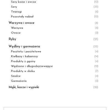
Sery kozie i owcze
(10)
Sery
(33)
Twarogi
(6)
Pozostały nabiał
(10)
Warzywa i owoce
(8)
Warzywa
(8)
Owoce
(2)
Ryby
(23)
Wędliny i garmażeria
(35)
Pasztety i pasztetowe
(4)
Kiełbasy i kabanosy
(14)
Produkty z gęsiny
(4)
Wędzone i długodojrzewające
(12)
Produkty w słoiku
(7)
Smalce
(4)
Garmażeria
(2)
Mąki, kasze i wypieki
(22)