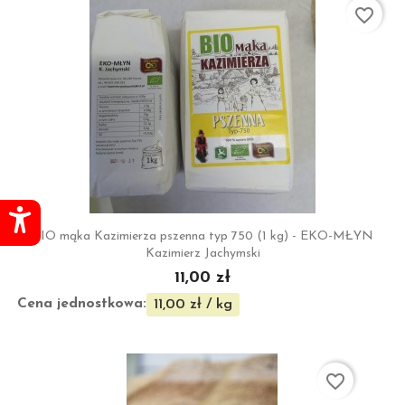
favorite_border
BIO mąka Kazimierza pszenna typ 750 (1 kg) - EKO-MŁYN
Kazimierz Jachymski
11,00 zł
Cena jednostkowa:
11,00 zł / kg
favorite_border