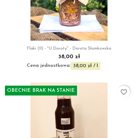
Flaki (1l) - "U Doroty" - Dorota Słomkowska
38,00 zł
Cena jednostkowa:
38,00 zł / l
OBECNIE BRAK NA STANIE
favorite_border