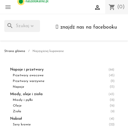

shopping_cart

(0)
search
znajdź nas na facebooku
Strona główna
Najczęściej kupowane
Napoje i przetwory
(66)
Przetwory owocowe
(45)
Przetwory warzywne
(11)
Napoje
(13)
Miody, oleje i zioła
(43)
Miody i pyłki
(18)
Oleje
(16)
Zioła
(9)
Nabiał
(41)
Sery krowie
(22)