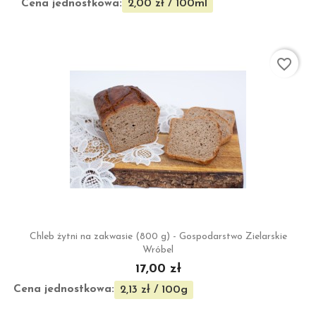
Cena jednostkowa:
2,00 zł / 100ml
favorite_border
Chleb żytni na zakwasie (800 g) - Gospodarstwo Zielarskie
Wróbel
17,00 zł
Cena jednostkowa:
2,13 zł / 100g