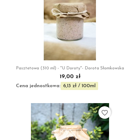
Pasztetowa (310 ml) - "U Doroty"- Dorota Słomkowska
19,00 zł
Cena jednostkowa:
6,13 zł / 100ml
favorite_border