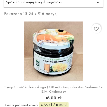

Sprzedaż, od najwyższej do najniższej
Pokazano 13-24 z 216 pozycji
favorite_border
Syrop z mniszka lekarskiego (330 ml) - Gospodarstwo Sadownicze
E.M. Chabowscy
16,00 zł
Cena jednostkowa:
4,85 zł / 100ml