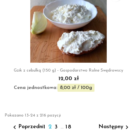
Gzik z cebulką (150 g) - Gospodarstwo Rolne Swędrowscy
12,00 zł
Cena jednostkowa:
8,00 zł / 100g
Pokazano 13-24 z 216 pozycji


2
Poprzedni
Następny
1
3
…
18