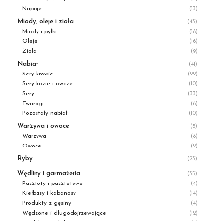
Napoje
(13)
Miody, oleje i zioła
(43)
Miody i pyłki
(18)
Oleje
(16)
Zioła
(9)
Nabiał
(41)
Sery krowie
(22)
Sery kozie i owcze
(10)
Sery
(33)
Twarogi
(6)
Pozostały nabiał
(10)
Warzywa i owoce
(8)
Warzywa
(8)
Owoce
(2)
Ryby
(23)
Wędliny i garmażeria
(35)
Pasztety i pasztetowe
(4)
Kiełbasy i kabanosy
(14)
Produkty z gęsiny
(4)
Wędzone i długodojrzewające
(12)