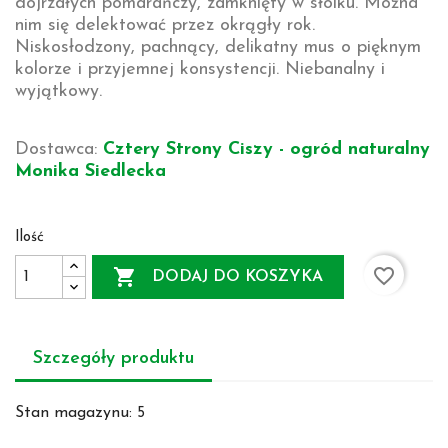
dojrzałych pomarańczy, zamknięty w słoiku. Można
nim się delektować przez okrągły rok.
Niskosłodzony, pachnący, delikatny mus o pięknym
kolorze i przyjemnej konsystencji. Niebanalny i
wyjątkowy.
Dostawca:
Cztery Strony Ciszy - ogród naturalny
Monika Siedlecka
Ilość
favorite_border

DODAJ DO KOSZYKA
Szczegóły produktu
Stan magazynu:
5