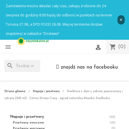

shopping_cart

(0)
search
znajdź nas na facebooku
Strona główna
Napoje i przetwory
Konfitura z dyni z sokiem pomarańczy i
cytryny (245 ml) - Cztery Strony Ciszy - ogród naturalny Monika Siedlecka
Napoje i przetwory
(66)
Przetwory owocowe
(45)
Przetwory warzywne
(11)