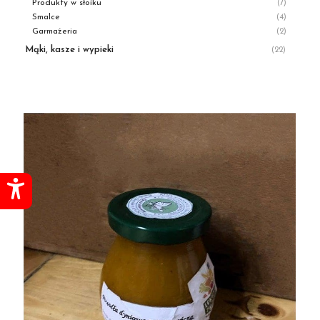
Produkty w słoiku
(7)
Smalce
(4)
Garmażeria
(2)
Mąki, kasze i wypieki
(22)