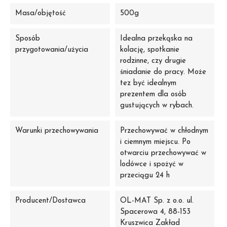
Masa/objętość
500g
Sposób
Idealna przekąska na
przygotowania/użycia
kolację, spotkanie
rodzinne, czy drugie
śniadanie do pracy. Może
tez być idealnym
prezentem dla osób
gustujących w rybach.
Warunki przechowywania
Przechowywać w chłodnym
i ciemnym miejscu. Po
otwarciu przechowywać w
lodówce i spożyć w
przeciągu 24 h
Producent/Dostawca
OL-MAT Sp. z o.o. ul.
Spacerowa 4, 88-153
Kruszwica Zakład