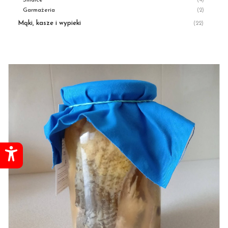
Smalce
(4)
Garmażeria
(2)
Mąki, kasze i wypieki
(22)