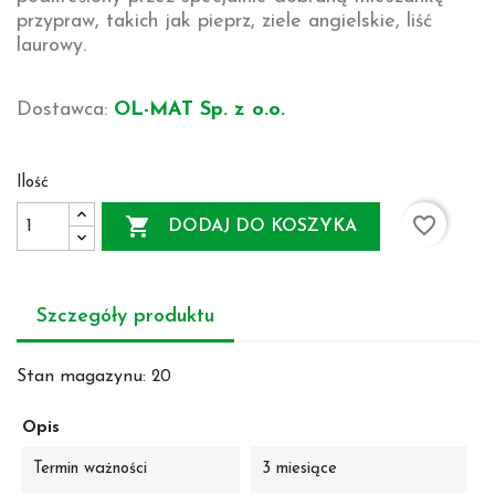
przypraw, takich jak pieprz, ziele angielskie, liść
laurowy.
Dostawca:
OL-MAT Sp. z o.o.
Ilość
favorite_border

DODAJ DO KOSZYKA
Szczegóły produktu
Stan magazynu:
20
Opis
Termin ważności
3 miesiące