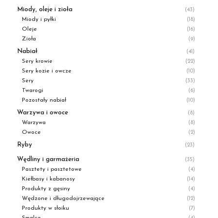
Miody, oleje i zioła
(43)
Miody i pyłki
(18)
Oleje
(16)
Zioła
(9)
Nabiał
(41)
Sery krowie
(22)
Sery kozie i owcze
(10)
Sery
(33)
Twarogi
(6)
Pozostały nabiał
(10)
Warzywa i owoce
(8)
Warzywa
(8)
Owoce
(2)
Ryby
(23)
Wędliny i garmażeria
(35)
Pasztety i pasztetowe
(4)
Kiełbasy i kabanosy
(14)
Produkty z gęsiny
(4)
Wędzone i długodojrzewające
(12)
Produkty w słoiku
(7)