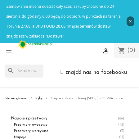

shopping_cart

(0)
search
znajdź nas na facebooku
Strona główna
Ryby
Karp w zalewie octowej (500g ) - OL-MAT sp. o.o.
Napoje i przetwory
(66)
Przetwory owocowe
(45)
Przetwory warzywne
(11)
Napoje
(13)