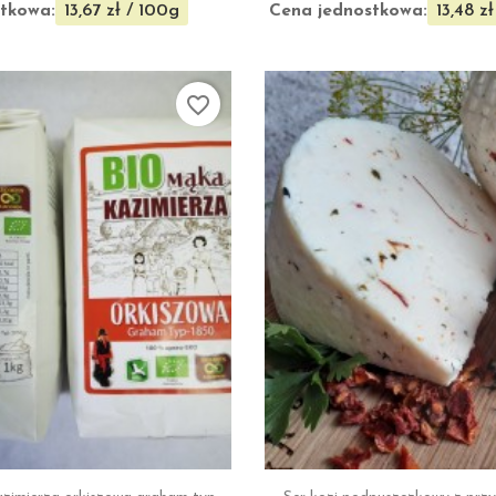
tkowa:
Cena jednostkowa:
13,67 zł / 100g
13,48 z
favorite_border


Szybki podgląd
Szybki podgl