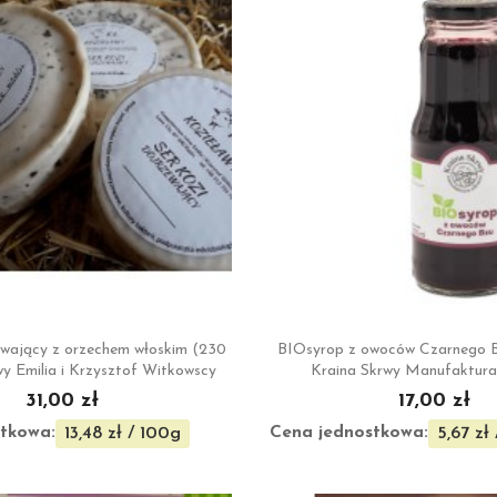


Szybki podgląd
Szybki podgl
zewający z orzechem włoskim (230
BIOsyrop z owoców Czarnego B
wy Emilia i Krzysztof Witkowscy
Kraina Skrwy Manufaktura
31,00 zł
17,00 zł
tkowa:
Cena jednostkowa:
13,48 zł / 100g
5,67 zł