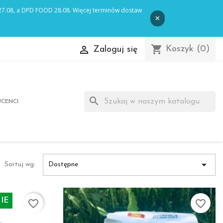
shopping_cart

Koszyk
(0)
Zaloguj się
search
CENCI

Sortuj wg:
Dostępne
IE
favorite_border
favorite_border