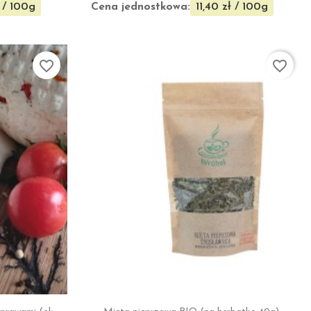
Cena jednostkowa:
ł / 100g
11,40 zł / 100g
favorite_border
favorite_border

ąd
Szybki podgląd