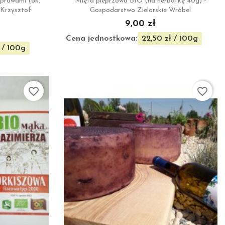
yprawami (ok.
Mięta pieprzowa BIO (na herbatkę 40g) -
 Krzysztof
Gospodarstwo Zielarskie Wróbel
9,00 zł
Cena jednostkowa:
22,50 zł / 100g
ł / 100g
favorite_border
favorite_border