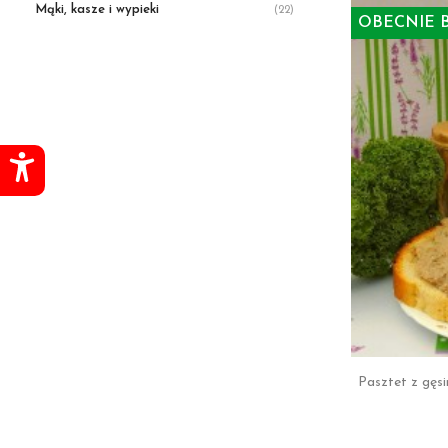
Mąki, kasze i wypieki
(22)
OBECNIE B
Pasztet z gęsi