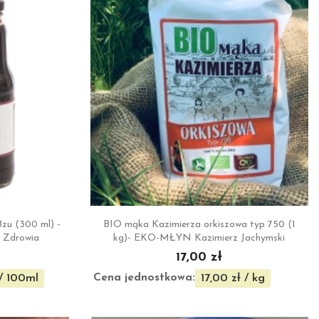

ąd
Szybki podgląd
zu (300 ml) -
BIO mąka Kazimierza orkiszowa typ 750 (1
 Zdrowia
kg)- EKO-MŁYN Kazimierz Jachymski
17,00 zł
Cena jednostkowa:
 / 100ml
17,00 zł / kg