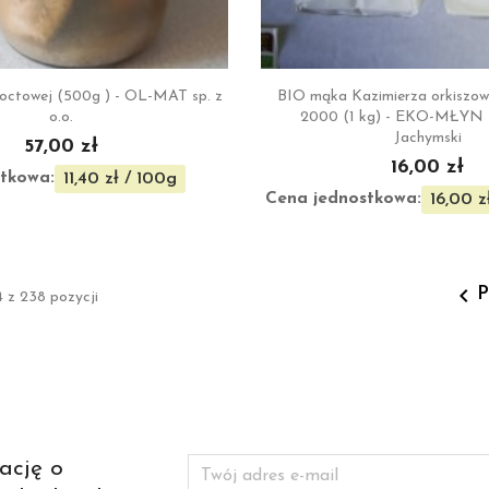


Szybki podgląd
Szybki podgl
 octowej (500g ) - OL-MAT sp. z
BIO mąka Kazimierza orkiszow
o.o.
2000 (1 kg) - EKO-MŁYN 
Jachymski
57,00 zł
16,00 zł
tkowa:
11,40 zł / 100g
Cena jednostkowa:
16,00 z

P
 z 238 pozycji
ację o