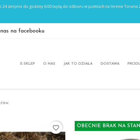
 nas na facebooku
E-SKLEP
O NAS
JAK TO DZIAŁA
DOSTAWA
PRODU
któw.
OBECNIE BRAK NA STAN
favorite_border