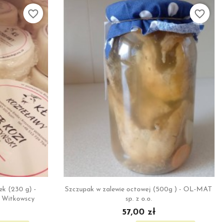
favorite_border
favorite_border

ąd
Szybki podgląd
ek (230 g) -
Szczupak w zalewie octowej (500g ) - OL-MAT
f Witkowscy
sp. z o.o.
57,00 zł