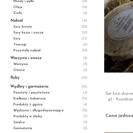
Miody i pyłki
(18)
Oleje
(16)
Zioła
(9)
Nabiał
(41)
Sery krowie
(22)
Sery kozie i owcze
(10)
Sery
(33)
Twarogi
(6)
Pozostały nabiał
(10)
Warzywa i owoce
(8)
Warzywa
(8)
Owoce
(2)
Ryby
(23)
Wędliny i garmażeria
(35)
Pasztety i pasztetowe
(4)
Ser kozi dojr
Kiełbasy i kabanosy
g) - KozieŁa
(14)
Produkty z gęsiny
(4)
Wędzone i długodojrzewające
(12)
Cena jednos
Produkty w słoiku
(7)
Smalce
(4)
Garmażeria
(2)