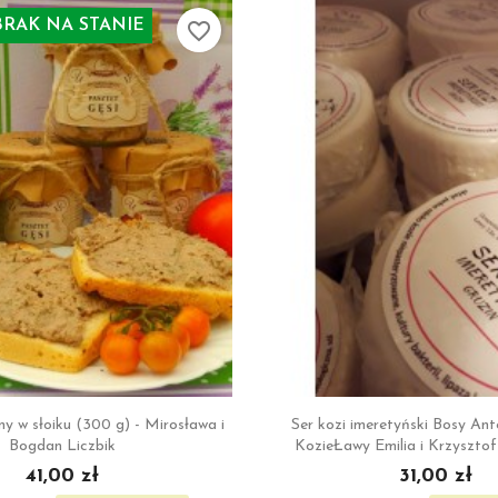
RAK NA STANIE
favorite_border


Szybki podgląd
Szybki podgl
ny w słoiku (300 g) - Mirosława i
Ser kozi imeretyński Bosy Ant
Bogdan Liczbik
KozieŁawy Emilia i Krzyszto
41,00 zł
31,00 zł