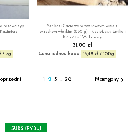

ąd
Szybki podgląd
a razowa typ
Ser kozi Caciotta w wytrawnym winie z
Kazimierz
orzechem włoskim (230 g) - KozieŁawy Emilia i
Krzysztof Witkowscy
31,00 zł
Cena jednostkowa:
ł / kg
13,48 zł / 100g

2
oprzedni
Następny
1
3
…
20