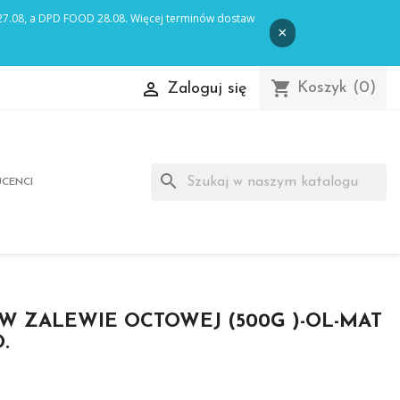
shopping_cart

Koszyk
(0)
Zaloguj się
search
CENCI
W ZALEWIE OCTOWEJ (500G )-OL-MAT
O.