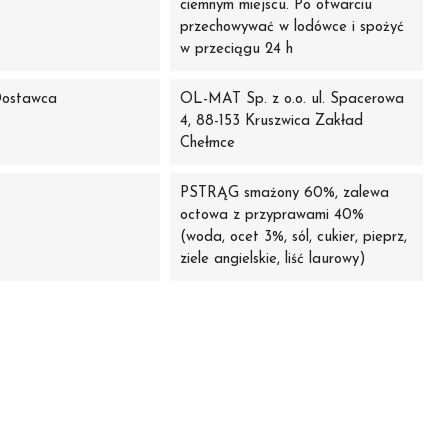
ciemnym miejscu. Po otwarciu
przechowywać w lodówce i spożyć
w przeciągu 24 h
Dostawca
OL-MAT Sp. z o.o. ul. Spacerowa
4, 88-153 Kruszwica Zakład
Chełmce
PSTRĄG smażony 60%, zalewa
octowa z przyprawami 40%
(woda, ocet 3%, sól, cukier, pieprz,
ziele angielskie, liść laurowy)