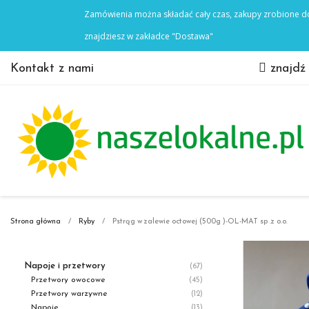
Kontakt z nami
znajdź
Strona główna
Ryby
Pstrąg w zalewie octowej (500g )-OL-MAT sp .z o.o.
Napoje i przetwory
(67)
Przetwory owocowe
(45)
Przetwory warzywne
(12)
Napoje
(13)