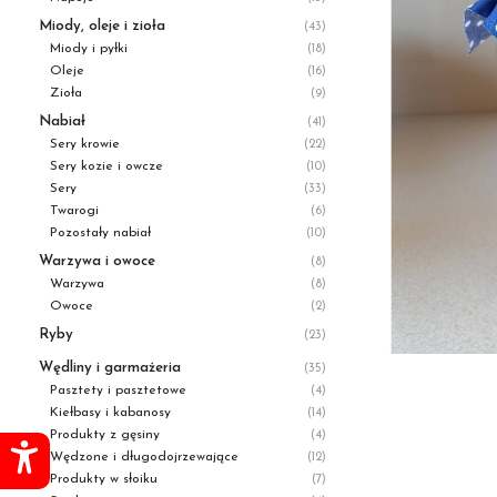
Miody, oleje i zioła
(43)
Miody i pyłki
(18)
Oleje
(16)
Zioła
(9)
Nabiał
(41)
Sery krowie
(22)
Sery kozie i owcze
(10)
Sery
(33)
Twarogi
(6)
Pozostały nabiał
(10)
Warzywa i owoce
(8)
Warzywa
(8)
Owoce
(2)
Ryby
(23)
Wędliny i garmażeria
(35)
Pasztety i pasztetowe
(4)
Kiełbasy i kabanosy
(14)
Produkty z gęsiny
(4)
Wędzone i długodojrzewające
(12)
Produkty w słoiku
(7)