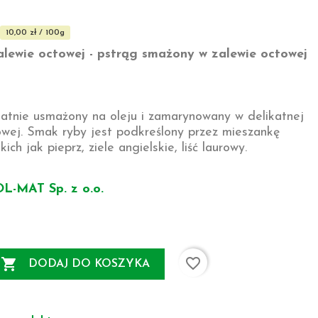
10,00 zł / 100g
alewie octowej - pstrąg smażony w zalewie octowej
katnie usmażony na oleju i zamarynowany w delikatnej
owej. Smak ryby jest podkreślony przez mieszankę
ich jak pieprz, ziele angielskie, liść laurowy.
OL-MAT Sp. z o.o.
favorite_border

DODAJ DO KOSZYKA