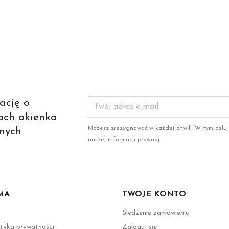
ację o
ach okienka
Możesz zrezygnować w każdej chwili. W tym celu
nych
naszej informacji prawnej.
MA
TWOJE KONTO
Śledzenie zamówienia
ityka prywatności
Zaloguj się