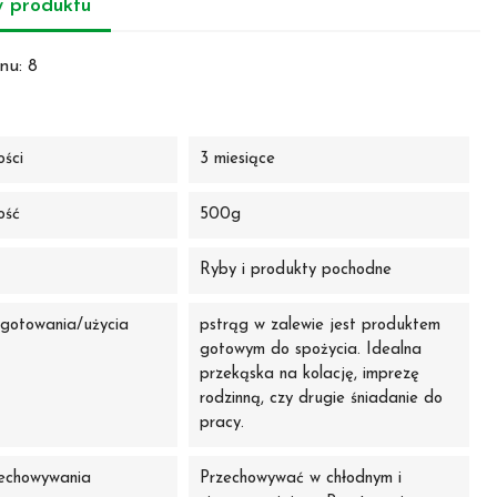
y produktu
nu:
8
ości
3 miesiące
ość
500g
Ryby i produkty pochodne
gotowania/użycia
pstrąg w zalewie jest produktem
gotowym do spożycia. Idealna
przekąska na kolację, imprezę
rodzinną, czy drugie śniadanie do
pracy.
echowywania
Przechowywać w chłodnym i