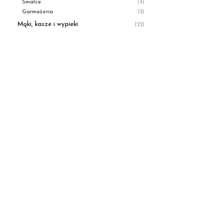
Smalce
(4)
Garmażeria
(2)
Mąki, kasze i wypieki
(22)