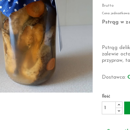
Brutto
Cena jednostkowa:
Pstrąg w z
Pstrąg deli
zalewie oct
przypraw, tak
Dostawca:
Ilość